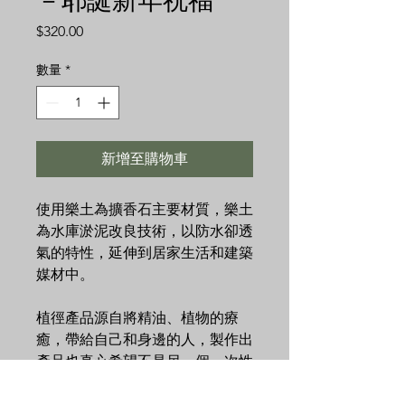
－耶誕新年祝福
價
$320.00
格
數量
*
新增至購物車
使用樂土為擴香石主要材質，樂土
為水庫淤泥改良技術，以防水卻透
氣的特性，延伸到居家生活和建築
媒材中。
植徑產品源自將精油、植物的療
癒，帶給自己和身邊的人，製作出
產品也真心希望不是另一個一次性
商品，於是選擇相對環保的樂土，
自行調配水泥、灌製擴香石。