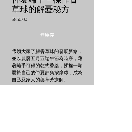
草球的解憂秘方
價
$850.00
格
無庫存
帶領大家了解香草球的發展脈絡，
並以農曆五月五端午節為時序，藉
著隨手可得的乾式香藥，揉捏一顆
屬於自己的仲夏舒爽按摩球，成為
自己及家人的藥草芳療師。
✔
認識香草球
✔
認識端午節令乾式香草植物
✔學習香草球在生活中的運用
✔
香草球製作體驗