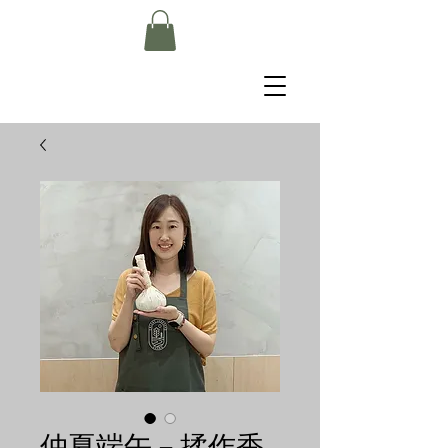
仲夏端午－揉作香