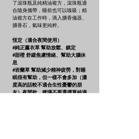
了滾珠瓶及純精油複方，滾珠瓶適
合隨身攜帶，睡前也可以嗅吸；精
油複方在工作時，滴入擴香儀器、
擴香石，氣味更純粹。
恆定（適合夜間使用）
#純正薰衣草 幫助放鬆、鎮定
#甜橙 舒緩焦慮情緒、幫助大腦休
息
#岩蘭草 幫助減少精神疲勞，對睡
眠很有幫助，但一樣不會多加（濃
度高的話較不適合生性憂鬱的朋
友）夜間款，建議不要選擇單純滴
入擴香儀器中，以防岩蘭草過度濃
稠，附著於震盪儀上不好清理。
喚醒（適合日間使用）
#桉油醇迷迭香 因為含有1.8-
cineole 桉油醇，能幫助專注力、