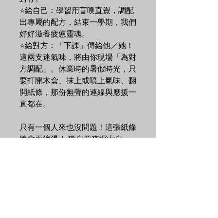
⭐給自己：學習用盲嗅直覺，調配
出專屬的配方，結束一學期，我們
好好滋養疲憊靈魂。
⭐給對方：「下課」傳給他／她！
這兩支迷氣味，將由你現場「為對
方調配」。休業時的暑假時光，只
要打開木盒、抹上或噴上氣味、翻
開紙條，那份無聲的連線與應援一
直都在。
只有一個人來也沒問題！這張紙條
將會更浪漫！ 獨自前來探索自
己、與給予對方的氣味與紙條，都
是無可取代的禮物。你可以現場為
遠方的好友、暗戀的對象、在乎的
家人調配，帶走作為驚喜禮物；或
者是寫一張「給未來開學後」的時
空膠囊紙條。現場也會貼心分組，