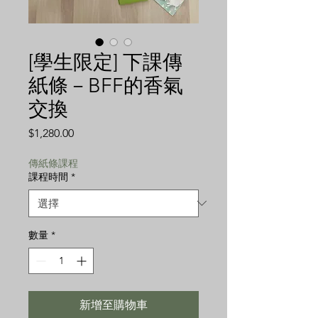
[學生限定] 下課傳
紙條－BFF的香氣
交換
價
$1,280.00
格
傳紙條課程
課程時間
*
數量
*
新增至購物車